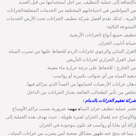
بالإضافة إلى عملية التنظيف. من أجل استخدامها من قبل العديد
من المواطنين في احتياجاتهم المختلفة من الخدمات المتعلقةالخزانات
البرية ، لذلك تقدم أفضل شركة تنظيف الخزانات تحت الأرض الخدمات
المتنوعة التالية:
تنظيف جميع أنواع الخزانات الأرضية.
صيانة أنابيب الخزان.
العزل المائي والرغوي لخزانات الردم للحفاظ عليها من تسرب المياه.
عمل العزل الحراري لخزانات التأريض
من الخارج ؛ للحفاظ على درجة حرارة ماء معينة.
تنقية المياه من أي شوائب بكتيرية أو رواسب.
دهان خزانات الأرضيات لحمايتها من الصدأ الذي يتراكم فيها.
تخلص من تأثير الطحالب العالقة بجدار الخزانات من الداخل
شركة تعقيم الخزانات بالدمام :
تعتبر عملية تنظيف خزان الميا
ه مهم
ة ضرورية بسبب تراكم الأوساخ
والأوساخ عند إهمال الخزان لفترة طويلة ، حيث تهدف هذه العملية إلى
إزالة أي بقايا أو رواسب قد تكون موجودة في الخزان
، مما قد ينتج عنه ظهور مشاكل صحية لمن يشرب من خزانات المياه ،